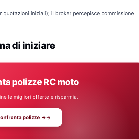
r quotazioni iniziali); il broker percepisce commissione
ma di iniziare
ta polizze RC moto
e le migliori offerte e risparmia.
onfronta polizze →