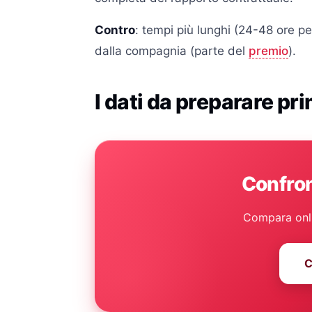
Contro
: tempi più lunghi (24-48 ore pe
dalla compagnia (parte del
premio
).
I dati da preparare pri
Confron
Compara onlin
C