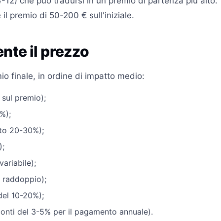
4-12) che può tradursi in un premio di partenza più alto.
 il premio di 50-200 € sull'iniziale.
nte il prezzo
io finale, in ordine di impatto medio:
 sul premio);
%);
to 20-30%);
);
ariabile);
 raddoppio);
del 10-20%);
onti del 3-5% per il pagamento annuale).