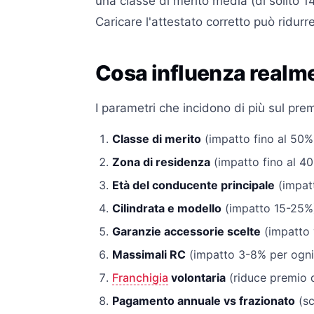
una classe di merito media (di solito 1
Caricare l'attestato corretto può ridurre
Cosa influenza realme
I parametri che incidono di più sul prem
Classe di merito
(impatto fino al 50%
Zona di residenza
(impatto fino al 40
Età del conducente principale
(impat
Cilindrata e modello
(impatto 15-25%
Garanzie accessorie scelte
(impatto v
Massimali RC
(impatto 3-8% per ogni
Franchigia
volontaria
(riduce premio 
Pagamento annuale vs frazionato
(sc